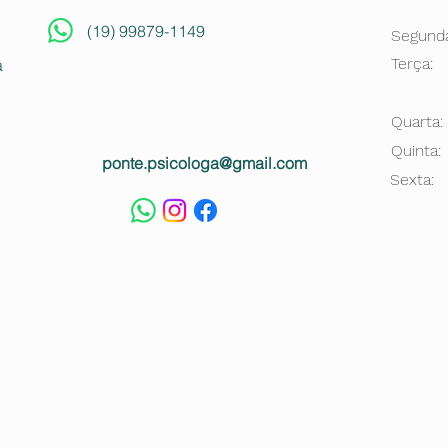
(19) 99879-1149
Segunda
Terça:
a
Quarta:
Quinta:
ponte.psicologa@gmail.com
Sexta: