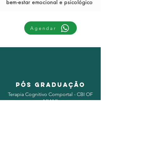
bem-estar emocional e psicológico
Agendar
pÓS GRADUAÇÃO
Terapia Cognitivo Comportal - CBI OF
MIAMI
Neuropsicologia: Avaliação e
Reabilitação Neupsicológica pela CBI
OF MIAMI
Psicopatologia pela FLNC (Instituto
Landeiro)